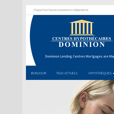
Chaque franchise est autonome et indépendante
Dominion Lending Centres Mortgages are Ma
BONJOUR
TAUX ACTUELS
HYPOTHÈQUES