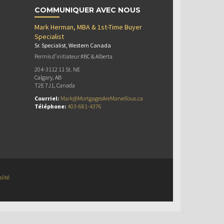
COMMUNIQUER AVEC NOUS
Mark Herman, MBA & 1st-Time Buyer
Specialist
Sr. Specialist, Western Canada
Permis d’initiateur #BC & Alberta
204-3112 11 St. NE
Calgary, AB
T2E 7J1, Canada
Courriel:
Mark@MortgagesAreMarvellous.ca
Téléphone:
403-681-4376
alité