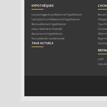
HYPOTHÈQUES
L’ACH
Les avantages du professionnel hypothécaire
Accueil
Les Coûts D’un Professionnel Hypothécaire
Préappr
Renouvellement hypothécaire
Taux Fix
Valeur Nette de la Propriété
Compren
Assurance vie Hypothécaire
Détermi
Pour présenter une demande
Payer V
TAUX ACTUELS
Solutio
REFI
CHIP
Calcula