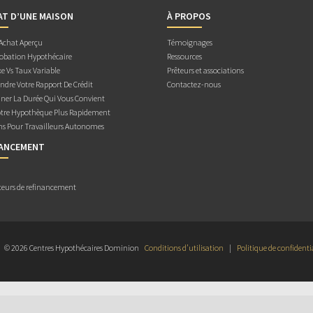
AT D’UNE MAISON
À PROPOS
 Achat Aperçu
Témoignages
obation Hypothécaire
Ressources
e Vs Taux Variable
Prêteurs et associations
dre Votre Rapport De Crédit
Contactez-nous
ner La Durée Qui Vous Convient
otre Hypothèque Plus Rapidement
ns Pour Travailleurs Autonomes
NANCEMENT
teurs de refinancement
© 2026 Centres Hypothécaires Dominion
Conditions d’utilisation
|
Politique de confidenti