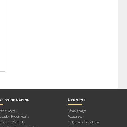
AT D’UNE MAISON
À PROPOS
 Achat Aperçu
Témoignages
obation Hypothécaire
Ressources
e Vs Taux Variable
Prêteurs et associations