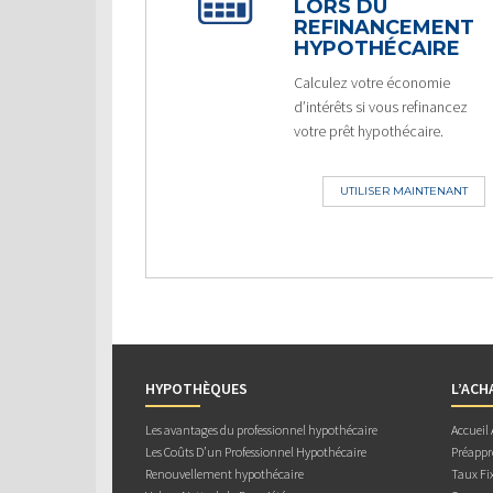
LORS DU
REFINANCEMENT
HYPOTHÉCAIRE
Calculez votre économie
d’intérêts si vous refinancez
votre prêt hypothécaire.
UTILISER MAINTENANT
HYPOTHÈQUES
L’ACH
Les avantages du professionnel hypothécaire
Accueil
Les Coûts D’un Professionnel Hypothécaire
Préappr
Renouvellement hypothécaire
Taux Fix