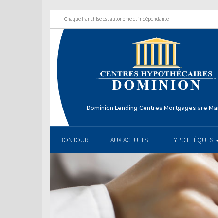
Chaque franchise est autonome et indépendante
Dominion Lending Centres Mortgages are Ma
BONJOUR
TAUX ACTUELS
HYPOTHÈQUES