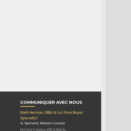
COMMUNIQUER AVEC NOUS
Mark Herman, MBA & 1st-Time Buyer
Specialist
Sr. Specialist, Western Canada
Permis d’initiateur #BC & Alberta