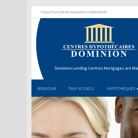
Chaque franchise est autonome et indépendante
Dominion Lending Centres Mortgages are Ma
BONJOUR
TAUX ACTUELS
HYPOTHÈQUES